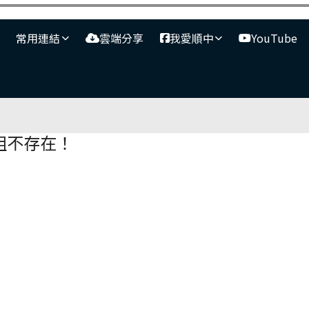
常用連結
雲端分享
我愛順中
YouTube
容區域
組不存在！