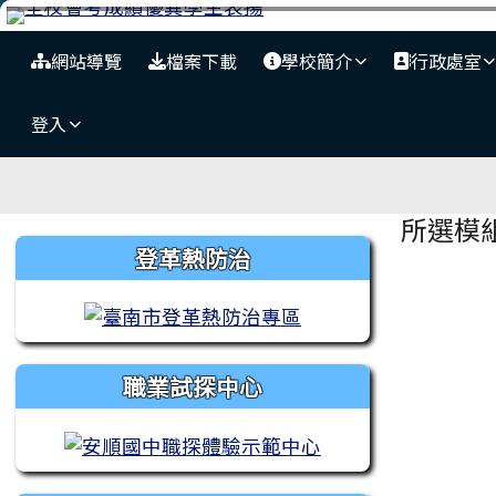
台南市安順國中
跳至主內容區
導覽列
網站導覽
檔案下載
學校簡介
行政處室
登入
工具列
頁尾區域
主內
所選模
左邊區域內容
登革熱防治
職業試探中心