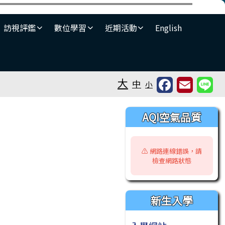
⏸
訪視評鑑
數位學習
近期活動
English
大
中
小
右邊區域內容
AQI空氣品質
⚠️ 網路連線錯誤，請
檢查網路狀態
新生入學