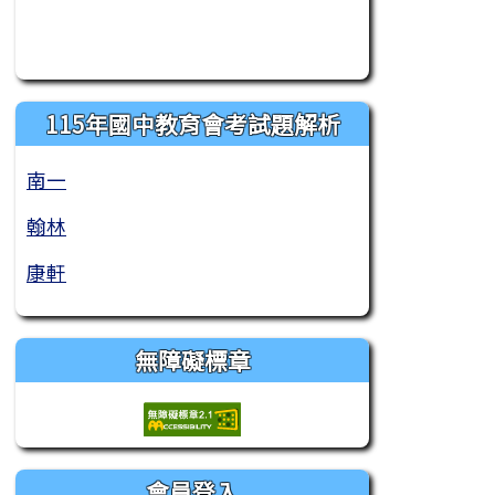
115年國中教育會考試題解析
南一
翰林
康軒
無障礙標章
會員登入