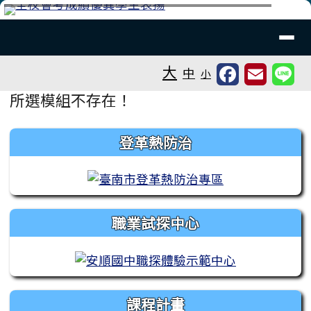
台南市安順國中
跳至主內容區
導覽列
⏸
工具列
大
中
小
頁尾區域
主內容區域
所選模組不存在！
左邊區域內容
登革熱防治
職業試探中心
課程計畫