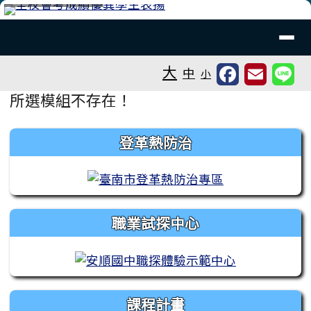
台南市安順國中
跳至主內容區
導覽列
⏸
工具列
大
中
小
頁尾區域
主內容區域
所選模組不存在！
左邊區域內容
登革熱防治
職業試探中心
課程計畫